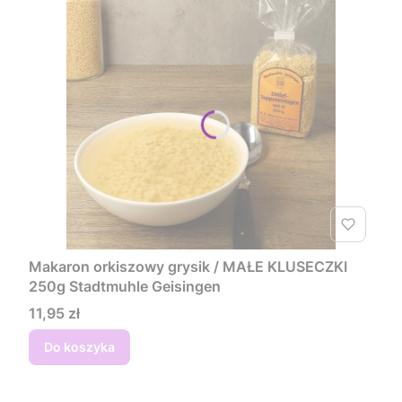
Makaron orkiszowy grysik / MAŁE KLUSECZKI
250g Stadtmuhle Geisingen
Cena
11,95 zł
Do koszyka