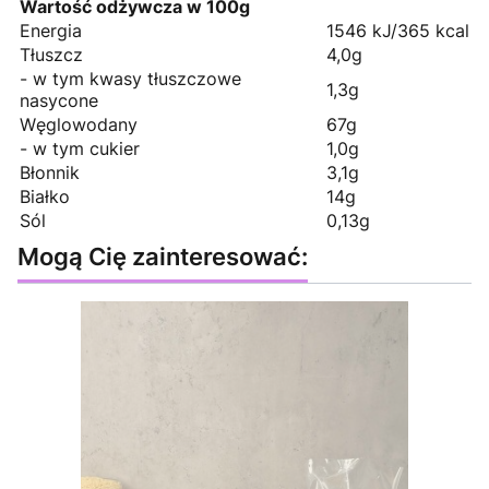
Wartość odżywcza w 100g
Energia
1546 kJ/365 kcal
Tłuszcz
4,0g
- w tym kwasy tłuszczowe
1,3g
nasycone
Węglowodany
67g
- w tym cukier
1,0g
Błonnik
3,1g
Białko
14g
Sól
0,13g
Mogą Cię zainteresować: