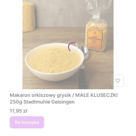
Makaron orkiszowy grysik / MAŁE KLUSECZKI
250g Stadtmuhle Geisingen
Cena
11,95 zł
Do koszyka