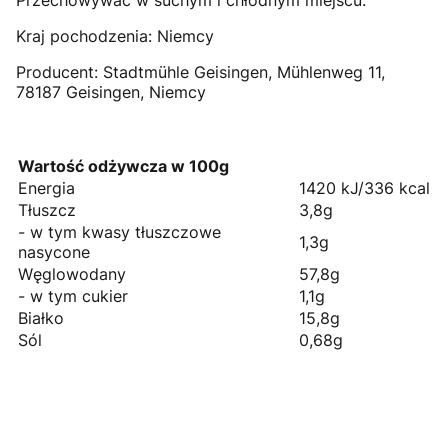
Przechowywać w suchym i chłodnym miejscu.
Kraj pochodzenia: Niemcy
Producent: Stadtmühle Geisingen, Mühlenweg 11,
78187 Geisingen, Niemcy
Wartość odżywcza w 100g
Energia
1420 kJ/336 kcal
Tłuszcz
3,8g
- w tym kwasy tłuszczowe
1,3g
nasycone
Węglowodany
57,8g
- w tym cukier
1,1g
Białko
15,8g
Sól
0,68g