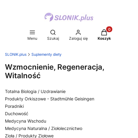
Produkty w koszy
Otwórz wyszukiwarkę
Menu
Szukaj
Zaloguj się
Koszyk
SLONIK.plus
Suplementy diety
Wzmocnienie, Regeneracja,
Witalność
Totalna Biologia / Uzdrawianie
Produkty Orkiszowe - Stadtmühle Geisingen
Poradniki
Duchowość
Medycyna Wschodu
Medycyna Naturalna / Ziołolecznictwo
Zioła / Produkty Ziołowe