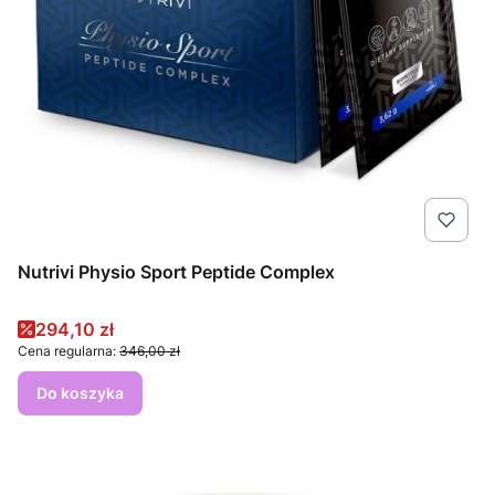
Nutrivi Physio Sport Peptide Complex
Cena promocyjna
294,10 zł
Cena regularna:
346,00 zł
Do koszyka