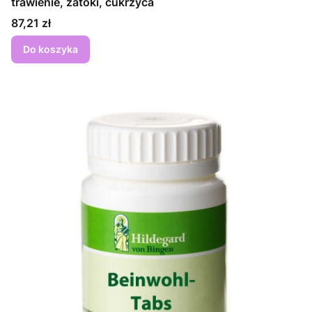
trawienie, zatoki, cukrzyca
Cena
87,21 zł
Do koszyka