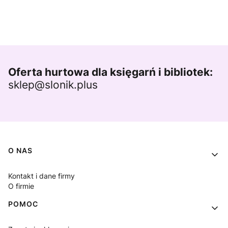
Oferta hurtowa dla księgarń i bibliotek:
sklep@slonik.plus
Linki w stopce
O NAS
Kontakt i dane firmy
O firmie
POMOC