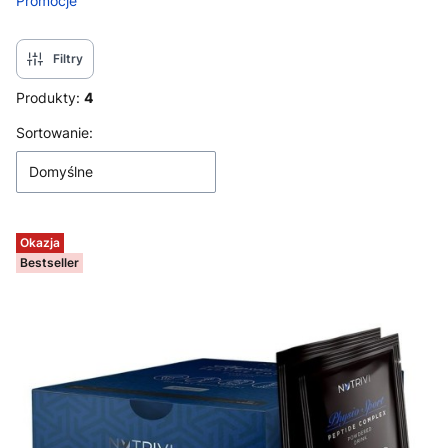
Promocje
Koniec menu
Filtry
Produkty:
4
Lista produktów
Sortowanie:
Domyślne
Okazja
Bestseller