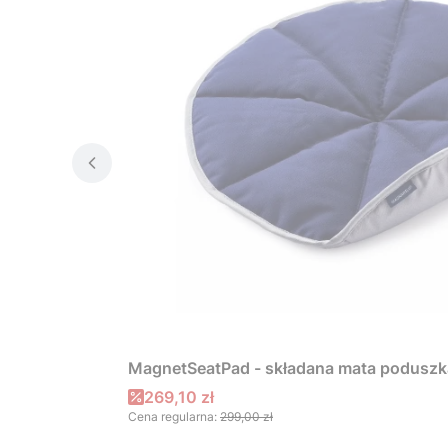
MagnetSeatPad - składana mata poduszk
Cena promocyjna
269,10 zł
Cena regularna:
299,00 zł