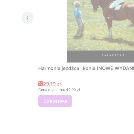
Harmonia jeźdźca i konia (NOWE WYDANIE)
Cena promocyjna
29,19 zł
Cena regularna:
44,90 zł
Do koszyka