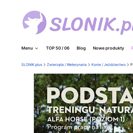
Menu
TOP 50 / 06
Blog
Nowe produkty
SLONIK.plus
Zwierzęta / Weterynaria
Konie / Jeździectwo
P