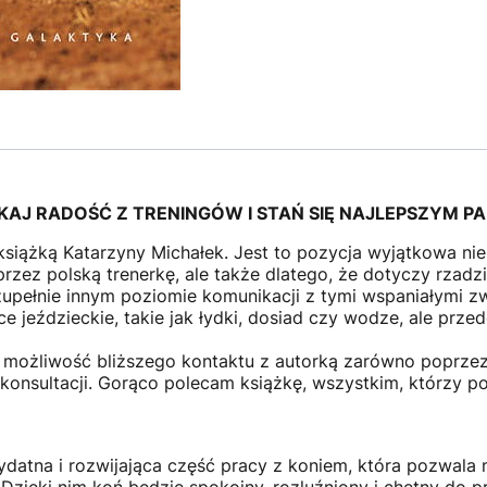
SKAJ RADOŚĆ Z TRENINGÓW I STAŃ SIĘ NAJLEPSZYM 
książką Katarzyny Michałek. Jest to pozycja wyjątkowa nie
ez polską trenerkę, ale także dlatego, że dotyczy rzadz
 zupełnie innym poziomie komunikacji z tymi wspaniałymi z
ce jeździeckie, takie jak łydki, dosiad czy wodze, ale prz
ożliwość bliższego kontaktu z autorką zarówno poprzez s
 konsultacji. Gorąco polecam książkę, wszystkim, którzy p
zydatna i rozwijająca część pracy z koniem, która pozwala 