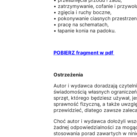
• przesunięcia przodu i zadu,
• zatrzymywanie, cofanie i przywoła
• zgięcia i ruchy boczne,
• pokonywanie ciasnych przestrzeni
• pracę na schematach,
• łapanie konia na padoku.
POBIERZ fragment w pdf
Ostrzeżenia
Autor i wydawca doradzają czytelni
świadomością własnych ograniczeń, 
sprzęt, którego będziesz używał, j
sprawność fizyczną, a także uwzglę
przewidzieć, dlatego zawsze zalec
Choć autor i wydawca dołożyli wszel
żadnej odpowiedzialności za mogące 
stosowania porad zawartych w ninie