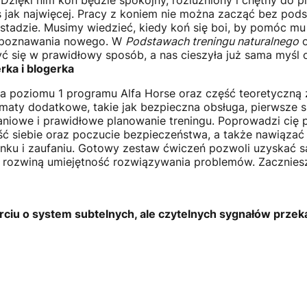
 Dzięki nim koń będzie spokojny, rozluźniony i chętny do 
nas jak najwięcej. Pracy z koniem nie można zacząć bez pod
adzie. Musimy wiedzieć, kiedy koń się boi, by pomóc mu 
ci poznawania nowego. W
Podstawach treningu naturalnego
o
ć się w prawidłowy sposób, a nas cieszyła już sama myśl 
rka i blogerka
ia poziomu 1 programu Alfa Horse oraz część teoretyczną 
ematy dodatkowe, takie jak bezpieczna obsługa, pierwsze 
iowe i prawidłowe planowanie treningu. Poprowadzi cię p
ć siebie oraz poczucie bezpieczeństwa, a także nawiąza
unku i zaufaniu. Gotowy zestaw ćwiczeń pozwoli uzyskać 
 rozwiną umiejętność rozwiązywania problemów. Zaczniesz 
rciu o system subtelnych, ale czytelnych sygnałów pr