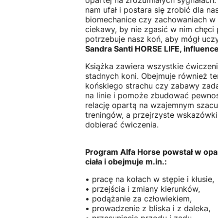
opartej na zrozumiałych sygnałach.
nam ufał i postara się zrobić dla 
biomechanice czy zachowaniach w st
ciekawy, by nie zgasić w nim chę
potrzebuje nasz koń, aby mógł uczy
Sandra Santi HORSE LIFE, influence
Książka zawiera wszystkie ćwiczen
stadnych koni. Obejmuje również t
końskiego strachu czy zabawy zadan
na linie i pomoże zbudować pewnoś
relację opartą na wzajemnym szac
treningów, a przejrzyste wskazówki
dobierać ćwiczenia.
Program Alfa Horse powstał w opa
ciała i obejmuje m.in.:
• pracę na kołach w stępie i kłusie,
• przejścia i zmiany kierunków,
• podążanie za człowiekiem,
• prowadzenie z bliska i z daleka,