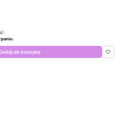
ść:
rpaniu
Dodaj do koszyka