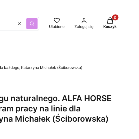
Produkty w kos
Wyczyść
Szukaj
Ulubione
Zaloguj się
Koszyk
dla każdego, Katarzyna Michałek (Ściborowska)
gu naturalnego. ALFA HORSE
ram pracy na linie dla
yna Michałek (Ściborowska)