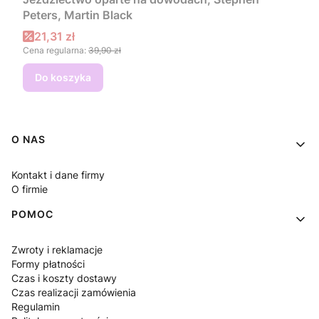
Peters, Martin Black
Cena promocyjna
21,31 zł
Cena regularna:
39,90 zł
Do koszyka
Linki w stopce
O NAS
Kontakt i dane firmy
O firmie
POMOC
Zwroty i reklamacje
Formy płatności
Czas i koszty dostawy
Czas realizacji zamówienia
Regulamin