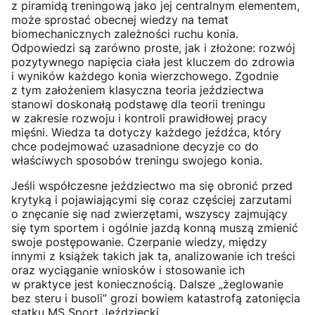
z piramidą treningową jako jej centralnym elementem,
może sprostać obecnej wiedzy na temat
biomechanicznych zależności ruchu konia.
Odpowiedzi są zarówno proste, jak i złożone: rozwój
pozytywnego napięcia ciała jest kluczem do zdrowia
i wyników każdego konia wierzchowego. Zgodnie
z tym założeniem klasyczna teoria jeździectwa
stanowi doskonałą podstawę dla teorii treningu
w zakresie rozwoju i kontroli prawidłowej pracy
mięśni. Wiedza ta dotyczy każdego jeźdźca, który
chce podejmować uzasadnione decyzje co do
właściwych sposobów treningu swojego konia.
Jeśli współczesne jeździectwo ma się obronić przed
krytyką i pojawiającymi się coraz częściej zarzutami
o znęcanie się nad zwierzętami, wszyscy zajmujący
się tym sportem i ogólnie jazdą konną muszą zmienić
swoje postępowanie. Czerpanie wiedzy, między
innymi z książek takich jak ta, analizowanie ich treści
oraz wyciąganie wniosków i stosowanie ich
w praktyce jest koniecznością. Dalsze „żeglowanie
bez steru i busoli” grozi bowiem katastrofą zatonięcia
statku MS Sport Jeździecki.