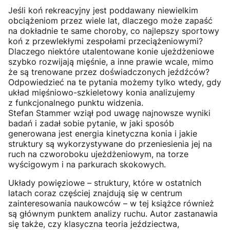
Jeśli koń rekreacyjny jest poddawany niewielkim
obciążeniom przez wiele lat, dlaczego może zapaść
na dokładnie te same choroby, co najlepszy sportowy
koń z przewlekłymi zespołami przeciążeniowymi?
Dlaczego niektóre utalentowane konie ujeżdżeniowe
szybko rozwijają mięśnie, a inne prawie wcale, mimo
że są trenowane przez doświadczonych jeźdźców?
Odpowiedzieć na te pytania możemy tylko wtedy, gdy
układ mięśniowo-szkieletowy konia analizujemy
z funkcjonalnego punktu widzenia.
Stefan Stammer wziął pod uwagę najnowsze wyniki
badań i zadał sobie pytanie, w jaki sposób
generowana jest energia kinetyczna konia i jakie
struktury są wykorzystywane do przeniesienia jej na
ruch na czworoboku ujeżdżeniowym, na torze
wyścigowym i na parkurach skokowych.
Układy powięziowe – struktury, które w ostatnich
latach coraz częściej znajdują się w centrum
zainteresowania naukowców – w tej książce również
są głównym punktem analizy ruchu. Autor zastanawia
się także, czy klasyczna teoria jeździectwa,