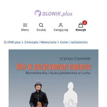
Produkty w koszy
Otwórz wyszukiwarkę
Menu
Szukaj
Zaloguj się
Koszyk
SLONIK.plus
Zwierzęta / Weterynaria
Konie / Jeździectwo