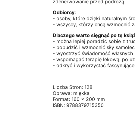
zdenerwowanie przed podróżą.
Odbiorcy:
- osoby, które dzięki naturalnym ś
- wszyscy, którzy chcą wzmocnić z
Dlaczego warto sięgnąć po tę ksią
- można lepiej poradzić sobie z tr
- pobudzić i wzmocnić siły samole
- wyostrzyć świadomość własnych 
- wspomagać terapię lekową, po uz
- odkryć i wykorzystać fascynujące 
Liczba Stron:
128
Oprawa: miękka
Format:
160 x 200 mm
ISBN: 9788379715350