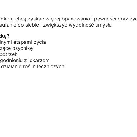
rodkom chcą zyskać więcej opanowania i pewności oraz życ
aufanie do siebie i zwiększyć wydolność umysłu
żkę?
udnymi etapami życia
czące psychikę
potrzeb
godnieniu z lekarzem
działanie roślin leczniczych