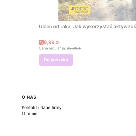
Cena promocyjna
9,99 zł
Cena regularna:
33,00 zł
Do koszyka
Linki w stopce
O NAS
Kontakt i dane firmy
O firmie