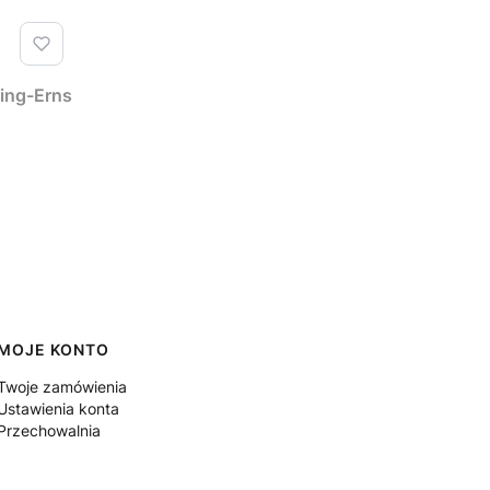
n Halle, Arnika Berling-Erns
MOJE KONTO
Twoje zamówienia
Ustawienia konta
Przechowalnia