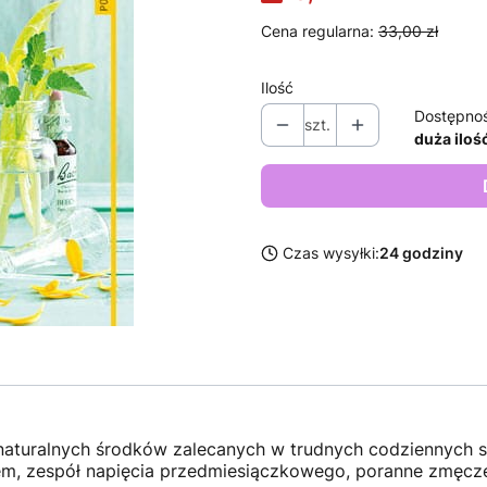
Cena regularna:
33,00 zł
Ilość
Dostępno
szt.
duża iloś
Czas wysyłki:
24 godziny
aturalnych środków zalecanych w trudnych codziennych sy
m, zespół napięcia przedmiesiączkowego, poranne zmęczen