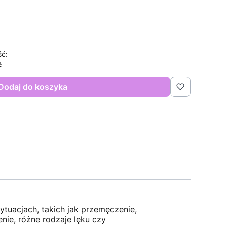
ść:
ć
Dodaj do koszyka
tuacjach, takich jak przemęczenie,
ie, różne rodzaje lęku czy