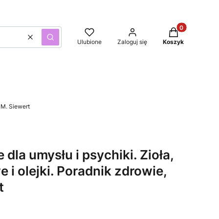
Produkty w kos
Wyczyść
Szukaj
Ulubione
Zaloguj się
Koszyk
a M. Siewert
 dla umysłu i psychiki. Zioła,
 i olejki. Poradnik zdrowie,
t