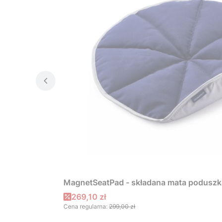
MagnetSeatPad - składana mata poduszk
Cena promocyjna
269,10 zł
Cena regularna:
299,00 zł