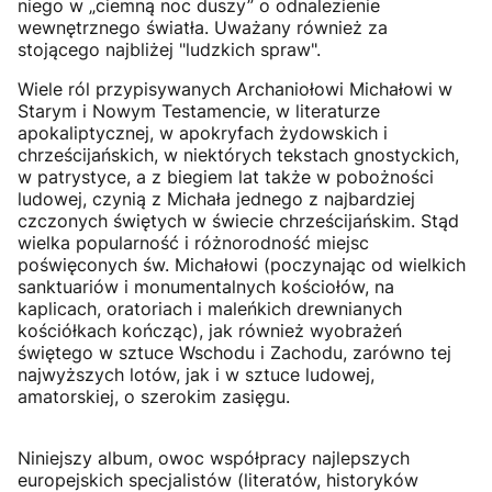
niego w „ciemną noc duszy” o odnalezienie
wewnętrznego światła. Uważany również za
stojącego najbliżej "ludzkich spraw".
Wiele ról przypisywanych Archaniołowi Michałowi w
Starym i Nowym Testamencie, w literaturze
apokaliptycznej, w apokryfach żydowskich i
chrześcijańskich, w niektórych tekstach gnostyckich,
w patrystyce, a z biegiem lat także w pobożności
ludowej, czynią z Michała jednego z najbardziej
czczonych świętych w świecie chrześcijańskim. Stąd
wielka popularność i różnorodność miejsc
poświęconych św. Michałowi (poczynając od wielkich
sanktuariów i monumentalnych kościołów, na
kaplicach, oratoriach i maleńkich drewnianych
kościółkach kończąc), jak również wyobrażeń
świętego w sztuce Wschodu i Zachodu, zarówno tej
najwyższych lotów, jak i w sztuce ludowej,
amatorskiej, o szerokim zasięgu.
Niniejszy album, owoc współpracy najlepszych
europejskich specjalistów (literatów, historyków