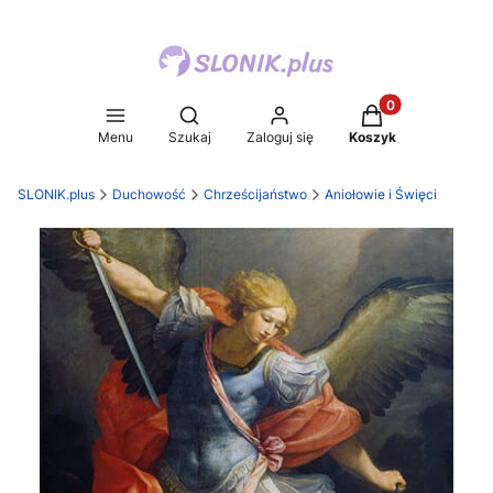
Produkty w koszy
Otwórz wyszukiwarkę
Menu
Szukaj
Zaloguj się
Koszyk
SLONIK.plus
Duchowość
Chrześcijaństwo
Aniołowie i Święci