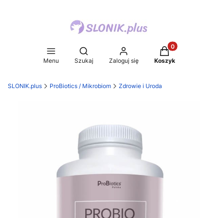
Produkty w koszy
Otwórz wyszukiwarkę
Menu
Szukaj
Zaloguj się
Koszyk
SLONIK.plus
ProBiotics / Mikrobiom
Zdrowie i Uroda