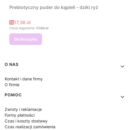
Prebiotyczny puder do kąpieli - dziki ryż
Cena promocyjna
17,36 zł
Cena regularna:
17,90 zł
Do koszyka
Linki w stopce
O NAS
Kontakt i dane firmy
O firmie
POMOC
Zwroty i reklamacje
Formy płatności
Czas i koszty dostawy
Czas realizacji zamówienia