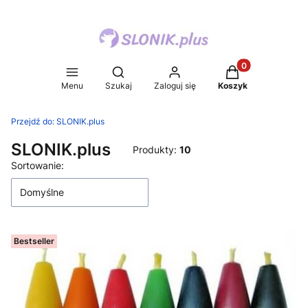
Produkty w koszy
Otwórz wyszukiwarkę
Menu
Szukaj
Zaloguj się
Koszyk
Przejdź do:
SLONIK.plus
SLONIK.plus
Produkty:
10
Lista produktów
Sortowanie:
Domyślne
Bestseller