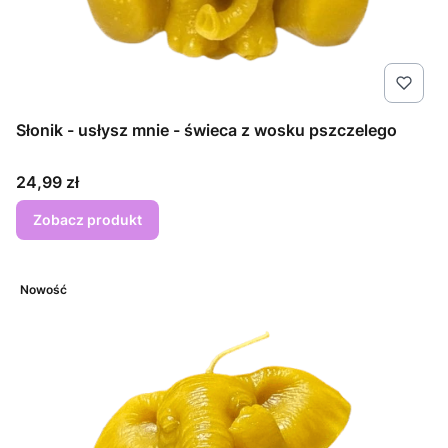
Słonik - usłysz mnie - świeca z wosku pszczelego
Cena
24,99 zł
Zobacz produkt
Nowość