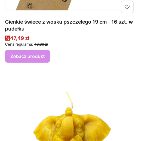
Cienkie świece z wosku pszczelego 19 cm - 16 szt. w
pudełku
Cena promocyjna
47,49 zł
Cena regularna:
49,99 zł
Zobacz produkt