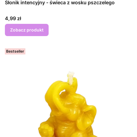
Słonik intencyjny - świeca z wosku pszczelego
Cena
4,99 zł
Zobacz produkt
Bestseller