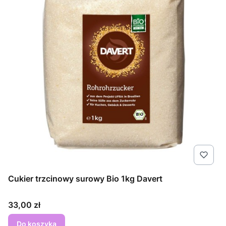
Cukier trzcinowy surowy Bio 1kg Davert
Cena
33,00 zł
Do koszyka