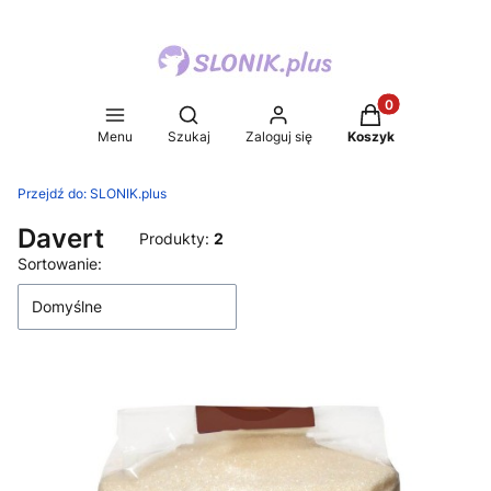
Produkty w koszy
Otwórz wyszukiwarkę
Menu
Szukaj
Zaloguj się
Koszyk
Przejdź do:
SLONIK.plus
Davert
Produkty:
2
Lista produktów
Sortowanie:
Domyślne