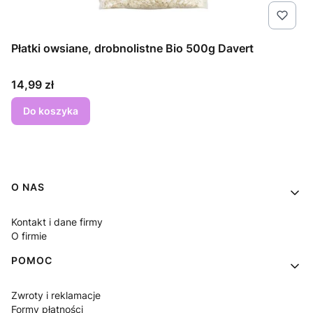
Płatki owsiane, drobnolistne Bio 500g Davert
Cena
14,99 zł
Do koszyka
Linki w stopce
O NAS
Kontakt i dane firmy
O firmie
POMOC
Zwroty i reklamacje
Formy płatności