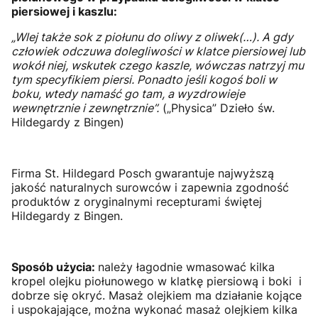
piersiowej i kaszlu:
„Wlej także sok z piołunu do oliwy z oliwek(…). A gdy
człowiek odczuwa dolegliwości w klatce piersiowej lub
wokół niej, wskutek czego kaszle, wówczas natrzyj mu
tym specyfikiem piersi. Ponadto jeśli kogoś boli w
boku, wtedy namaść go tam, a wyzdrowieje
wewnętrznie i zewnętrznie”.
(„Physica” Dzieło św.
Hildegardy z Bingen)
Firma St. Hildegard Posch gwarantuje najwyższą
jakość naturalnych surowców i zapewnia zgodność
produktów z oryginalnymi recepturami świętej
Hildegardy z Bingen.
Sposób użycia:
należy łagodnie wmasować kilka
kropel olejku piołunowego w klatkę piersiową i boki i
dobrze się okryć. Masaż olejkiem ma działanie kojące
i uspokajające, można wykonać masaż olejkiem kilka