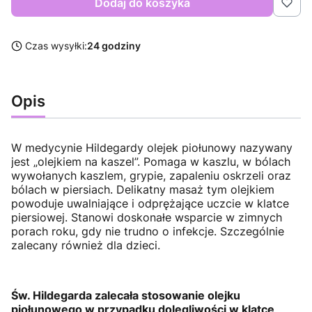
Dodaj do koszyka
Czas wysyłki:
24 godziny
Opis
W medycynie Hildegardy olejek piołunowy nazywany
jest „olejkiem na kaszel”. Pomaga w kaszlu, w bólach
wywołanych kaszlem, grypie, zapaleniu oskrzeli oraz
bólach w piersiach. Delikatny masaż tym olejkiem
powoduje uwalniające i odprężające uczcie w klatce
piersiowej. Stanowi doskonałe wsparcie w zimnych
porach roku, gdy nie trudno o infekcje. Szczególnie
zalecany również dla dzieci.
Św. Hildegarda zalecała stosowanie olejku
piołunowego w przypadku dolegliwości w klatce