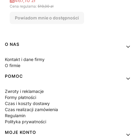
Cena promocyjna
467,10 zł
Cena regularna:
519,00 zł
Powiadom mnie o dostępności
Linki w stopce
O NAS
Kontakt i dane firmy
O firmie
POMOC
Zwroty i reklamacje
Formy płatności
Czas i koszty dostawy
Czas realizacji zamówienia
Regulamin
Polityka prywatności
MOJE KONTO