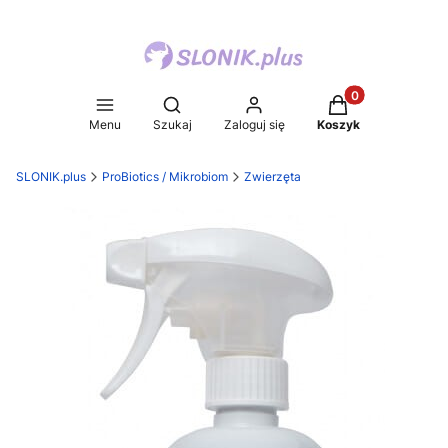
Produkty w koszy
Otwórz wyszukiwarkę
Menu
Szukaj
Zaloguj się
Koszyk
SLONIK.plus
ProBiotics / Mikrobiom
Zwierzęta