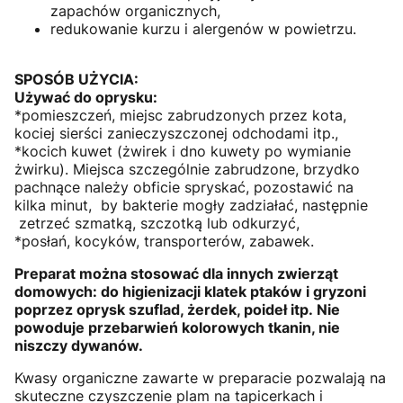
zapachów organicznych,
redukowanie kurzu i alergenów w powietrzu.
SPOSÓB UŻYCIA:
Używać do oprysku:
*pomieszczeń, miejsc zabrudzonych przez kota,
kociej sierści zanieczyszczonej odchodami itp.,
*kocich kuwet (żwirek i dno kuwety po wymianie
żwirku). Miejsca szczególnie zabrudzone, brzydko
pachnące należy obficie spryskać, pozostawić na
kilka minut, by bakterie mogły zadziałać, następnie
zetrzeć szmatką, szczotką lub odkurzyć,
*posłań, kocyków, transporterów, zabawek.
Preparat można stosować dla innych zwierząt
domowych: do higienizacji klatek ptaków i gryzoni
poprzez oprysk szuflad, żerdek, poideł itp. Nie
powoduje przebarwień kolorowych tkanin, nie
niszczy dywanów.
Kwasy organiczne zawarte w preparacie pozwalają na
skuteczne czyszczenie plam na tapicerkach i