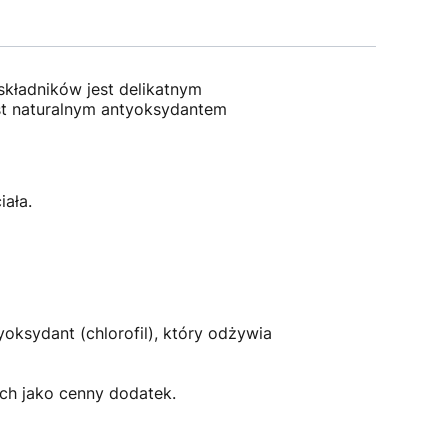
kładników jest delikatnym
st naturalnym antyoksydantem
ała.
ksydant (chlorofil), który odżywia
ch jako cenny dodatek.