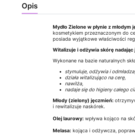
Opis
Mydło Zielone w płynie z młodym j
kosmetykiem przeznaczonym do cery
posiada wyjątkowe właściwości reg
Witalizuje i odżywia skórę nadając
Wykonane na bazie naturalnych skła
stymuluje, odżywia i odmładza
działa witalizująco na cerę,
nawilża,
nadaje się do higieny całego cia
Młody (zielony) jęczmień:
otrzymyw
i rewitalizuje naskórek.
Olej laurowy:
wpływa kojąco na skó
Melasa:
kojąca i odżywcza, poprawi