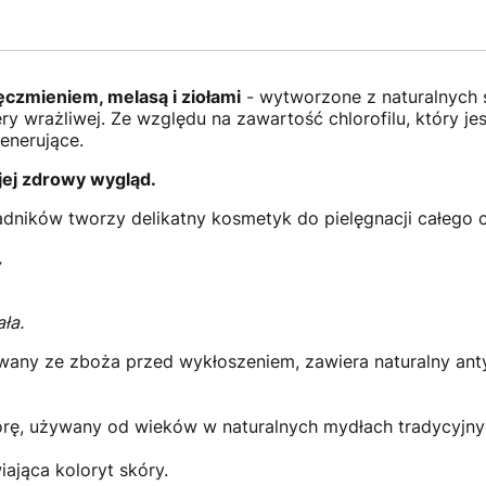
ęczmieniem, melasą i ziołami
- wytworzone z naturalnych s
 wrażliwej. Ze względu na zawartość chlorofilu, który je
enerujące.
 jej zdrowy wygląd.
dników tworzy delikatny kosmetyk do pielęgnacji całego ci
,
ła.
any ze zboża przed wykłoszeniem, zawiera naturalny antyo
rę, używany od wieków w naturalnych mydłach tradycyjny
ająca koloryt skóry.