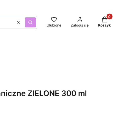
Produkty w kos
Wyczyść
Szukaj
Ulubione
Zaloguj się
Koszyk
aniczne ZIELONE 300 ml