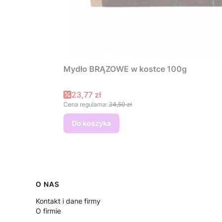
Mydło BRĄZOWE w kostce 100g
Cena promocyjna
23,77 zł
Cena regularna:
24,50 zł
Do koszyka
Linki w stopce
O NAS
Kontakt i dane firmy
O firmie