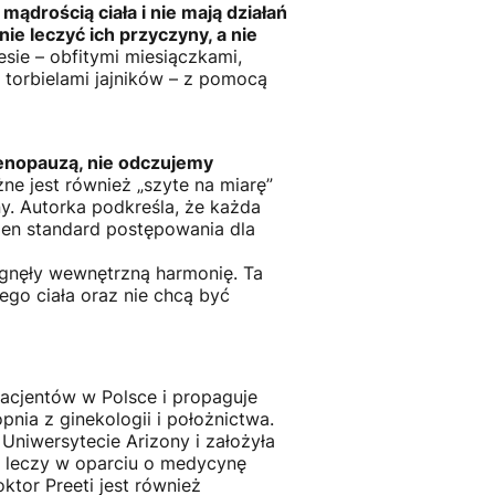
mądrością ciała i nie mają działań
e leczyć ich przyczyny, a nie
sie – obfitymi miesiączkami,
 torbielami jajników – z pomocą
menopauzą, nie odczujemy
ne jest również „szyte na miarę”
ny. Autorka podkreśla, że każda
eden standard postępowania dla
ągnęły wewnętrzną harmonię. Ta
ego ciała oraz nie chcą być
acjentów w Polsce i propaguje
pnia z ginekologii i położnictwa.
Uniwersytecie Arizony i założyła
m leczy w oparciu o medycynę
ktor Preeti jest również