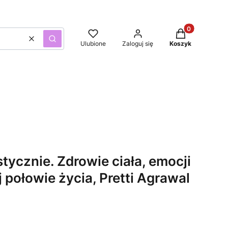
Produkty w kos
Wyczyść
Szukaj
Ulubione
Zaloguj się
Koszyk
ycznie. Zdrowie ciała, emocji
j połowie życia, Pretti Agrawal