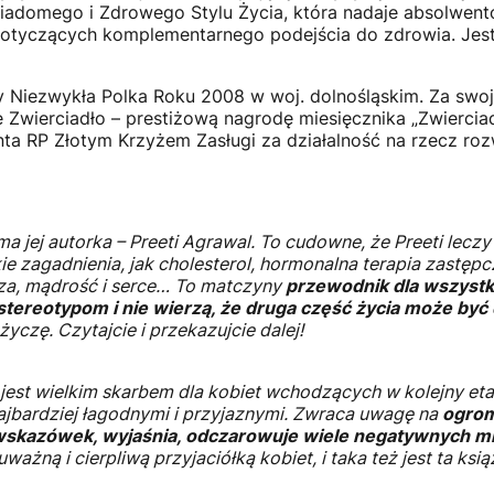
iadomego i Zdrowego Stylu Życia, która nadaje absolwento
dotyczących komplementarnego podejścia do zdrowia. Jest 
dy Niezwykła Polka Roku 2008 w woj. dolnośląskim. Za swoj
Zwierciadło – prestiżową nagrodę miesięcznika „Zwierciad
ta RP Złotym Krzyżem Zasługi za działalność na rzecz ro
ma jej autorka – Preeti Agrawal. To cudowne, że Preeti leczy i
kie zagadnienia, jak cholesterol, hormonalna terapia zastępcz
dza, mądrość i serce… To matczyny
przewodnik dla wszystkic
ą stereotypom i nie wierzą, że druga część życia może być
yczę. Czytajcie i przekazujcie dalej!
, jest wielkim skarbem dla kobiet wchodzących w kolejny e
najbardziej łagodnymi i przyjaznymi. Zwraca uwagę na
ogrom
wskazówek, wyjaśnia, odczarowuje wiele negatywnych mi
uważną i cierpliwą przyjaciółką kobiet, i taka też jest ta ksi