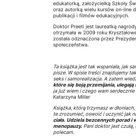
edukatorką, założycielką Szkoły Św
oraz autorką wielu kursów on-line 
publikacji i filmów edukacyjnych.
Doktor Preeti jest laureatką nagro
otrzymała w 2009 roku Kryształowe 
została odznaczona przez Prezyden
społeczeństwa.
Ta książka jest tak wspaniała, jak sa
pisze. W spisie treści znajdujemy ta
seks i samorealizacja. A zatem wie
które się boją przemijania, ulegaj
ja już wiem i czego wam serdecznie ż
Katarzyna Miller
Książka, którą trzymasz w dłoniach
te zrozumieć, oswoić i uczynić jak 
ciała.
Udziela bezcennych porad i 
menopauzy.
Pani doktor jest czułą, 
polecam.