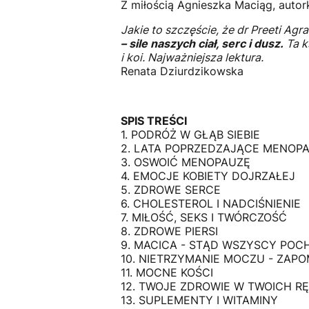
Z miłością Agnieszka Maciąg, autor
Jakie to szczęście, że dr Preeti Ag
– sile naszych ciał, serc i dusz.
Ta k
i koi. Najważniejsza lektura.
Renata Dziurdzikowska
SPIS TREŚCI
1. PODRÓŻ W GŁĄB SIEBIE
2. LATA POPRZEDZAJĄCE MENOPA
3. OSWOIĆ MENOPAUZĘ
4. EMOCJE KOBIETY DOJRZAŁEJ
5. ZDROWE SERCE
6. CHOLESTEROL I NADCIŚNIENIE
7. MIŁOŚĆ, SEKS I TWÓRCZOŚĆ
8. ZDROWE PIERSI
9. MACICA - STĄD WSZYSCY POC
10. NIETRZYMANIE MOCZU - ZAPO
11. MOCNE KOŚCI
12. TWOJE ZDROWIE W TWOICH R
13. SUPLEMENTY I WITAMINY