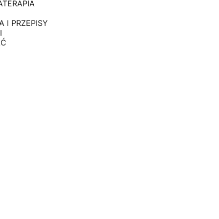
MATERAPIA
A I PRZEPISY
I
AĆ