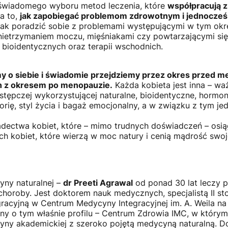
 świadomego wyboru metod leczenia, które
współpracują z 
a to,
jak zapobiegać problemom zdrowotnym i jednocześni
ak poradzić sobie z problemami występującymi w tym okre
 nietrzymaniem moczu, mięśniakami czy powtarzającymi się
 bioidentycznych oraz terapii wschodnich.
my o siebie i świadomie przejdziemy przez okres przed 
h z okresem po menopauzie.
Każda kobieta jest inna – waż
astępczej wykorzystującej naturalne, bioidentyczne, hormo
orię, styl życia i bagaż emocjonalny, a w związku z tym j
iadectwa kobiet, które – mimo trudnych doświadczeń – osi
ch kobiet, które wierzą w moc natury i cenią mądrość swoj
yny naturalnej –
dr Preeti Agrawal
od ponad 30 lat leczy p
choroby. Jest doktorem nauk medycznych, specjalistą II sto
acyjną w Centrum Medycyny Integracyjnej im. A. Weila na 
y o tym właśnie profilu – Centrum Zdrowia IMC, w który
cyny akademickiej z szeroko pojętą medycyną naturalną. Do