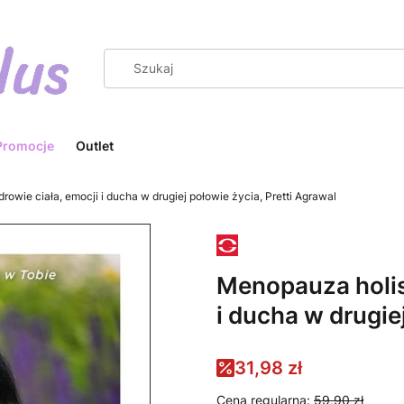
Promocje
Outlet
owie ciała, emocji i ducha w drugiej połowie życia, Pretti Agrawal
Menopauza holist
i ducha w drugie
31,98 zł
Cena regularna:
59,90 zł