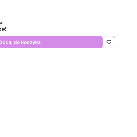
ść:
lość
Dodaj do koszyka