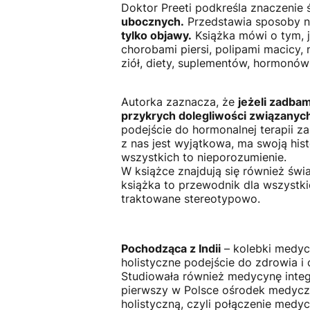
Doktor Preeti podkreśla znaczenie
ubocznych.
Przedstawia sposoby n
tylko objawy.
Książka mówi o tym, j
chorobami piersi, polipami macicy,
ziół, diety, suplementów, hormonów
Autorka zaznacza, że
jeżeli zadba
przykrych dolegliwości związanyc
podejście do hormonalnej terapii z
z nas jest wyjątkowa, ma swoją hist
wszystkich to nieporozumienie.
W książce znajdują się również św
książka to przewodnik dla wszystki
traktowane stereotypowo.
Pochodząca z Indii
– kolebki medyc
holistyczne podejście do zdrowia i 
Studiowała również medycynę integr
pierwszy w Polsce ośrodek medyczn
holistyczną, czyli połączenie medy