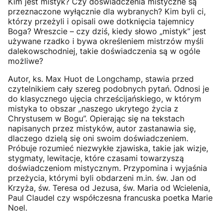
Kim jest mistyk? Czy doświadczenia mistyczne są
przeznaczone wyłącznie dla wybranych? Kim byli ci,
którzy przeżyli i opisali owe dotknięcia tajemnicy
Boga? Wreszcie – czy dziś, kiedy słowo „mistyk” jest
używane rzadko i bywa określeniem mistrzów myśli
dalekowschodniej, takie doświadczenia są w ogóle
możliwe?
Autor, ks. Max Huot de Longchamp, stawia przed
czytelnikiem cały szereg podobnych pytań. Odnosi je
do klasycznego ujęcia chrześcijańskiego, w którym
mistyka to obszar „naszego ukrytego życia z
Chrystusem w Bogu”. Opierając się na tekstach
napisanych przez mistyków, autor zastanawia się,
dlaczego dzielą się oni swoim doświadczeniem.
Próbuje rozumieć niezwykłe zjawiska, takie jak wizje,
stygmaty, lewitacje, które czasami towarzyszą
doświadczeniom mistycznym. Przypomina i wyjaśnia
przeżycia, którymi byli obdarzeni m.in. św. Jan od
Krzyża, św. Teresa od Jezusa, św. Maria od Wcielenia,
Paul Claudel czy współczesna francuska poetka Marie
Noel.