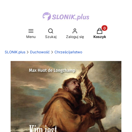
Produkty w koszy
Otwórz wyszukiwarkę
Menu
Szukaj
Zaloguj się
Koszyk
SLONIK.plus
Duchowość
Chrześcijaństwo