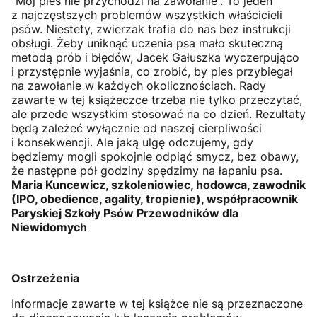
"Mój pies nie przychodzi na zawołanie”. To jeden
z najczęstszych problemów wszystkich właścicieli
psów. Niestety, zwierzak trafia do nas bez instrukcji
obsługi. Żeby uniknąć uczenia psa mało skuteczną
metodą prób i błędów, Jacek Gałuszka wyczerpująco
i przystępnie wyjaśnia, co zrobić, by pies przybiegał
na zawołanie w każdych okolicznościach. Rady
zawarte w tej książeczce trzeba nie tylko przeczytać,
ale przede wszystkim stosować na co dzień. Rezultaty
będą zależeć wyłącznie od naszej cierpliwości
i konsekwencji. Ale jaką ulgę odczujemy, gdy
będziemy mogli spokojnie odpiąć smycz, bez obawy,
że następne pół godziny spędzimy na łapaniu psa.
Maria Kuncewicz, szkoleniowiec, hodowca, zawodnik
(IPO, obedience, agality, tropienie), współpracownik
Paryskiej Szkoły Psów Przewodników dla
Niewidomych
Ostrzeżenia
Informacje zawarte w tej książce nie są przeznaczone