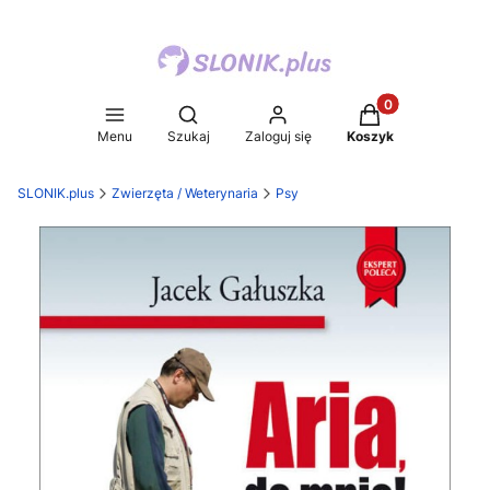
Produkty w koszy
Otwórz wyszukiwarkę
Menu
Szukaj
Zaloguj się
Koszyk
SLONIK.plus
Zwierzęta / Weterynaria
Psy