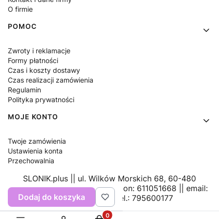
O firmie
POMOC
Zwroty i reklamacje
Formy płatności
Czas i koszty dostawy
Czas realizacji zamówienia
Regulamin
Polityka prywatności
MOJE KONTO
Twoje zamówienia
Ustawienia konta
Przechowalnia
SLONIK.plus || ul. Wilków Morskich 68, 60-480
Poznań, NIP: 7741715635, Regon: 611051668 || email:
Dodaj do koszyka
sklep@slonik.plus
, tel.: 795600177