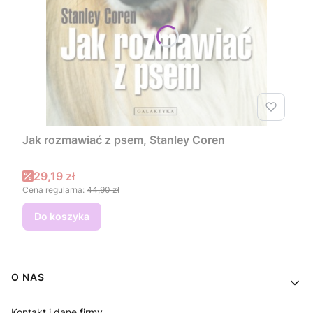
Jak rozmawiać z psem, Stanley Coren
Cena promocyjna
29,19 zł
Cena regularna:
44,90 zł
Do koszyka
Linki w stopce
O NAS
Kontakt i dane firmy