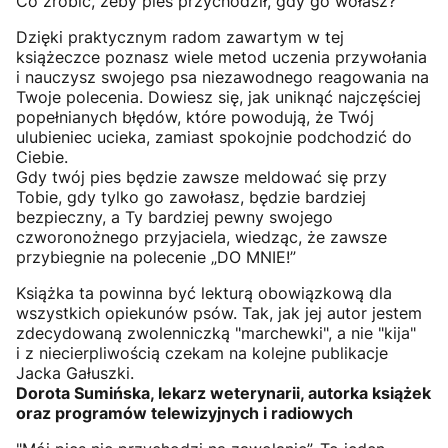
Co zrobić, żeby pies przychodził, gdy go wołasz?
Dzięki praktycznym radom zawartym w tej
książeczce poznasz wiele metod uczenia przywołania
i nauczysz swojego psa niezawodnego reagowania na
Twoje polecenia. Dowiesz się, jak uniknąć najczęściej
popełnianych błędów, które powodują, że Twój
ulubieniec ucieka, zamiast spokojnie podchodzić do
Ciebie.
Gdy twój pies będzie zawsze meldować się przy
Tobie, gdy tylko go zawołasz, będzie bardziej
bezpieczny, a Ty bardziej pewny swojego
czworonożnego przyjaciela, wiedząc, że zawsze
przybiegnie na polecenie „DO MNIE!”
Książka ta powinna być lekturą obowiązkową dla
wszystkich opiekunów psów. Tak, jak jej autor jestem
zdecydowaną zwolenniczką "marchewki", a nie "kija"
i z niecierpliwością czekam na kolejne publikacje
Jacka Gałuszki.
Dorota Sumińska, lekarz weterynarii, autorka książek
oraz programów telewizyjnych i radiowych