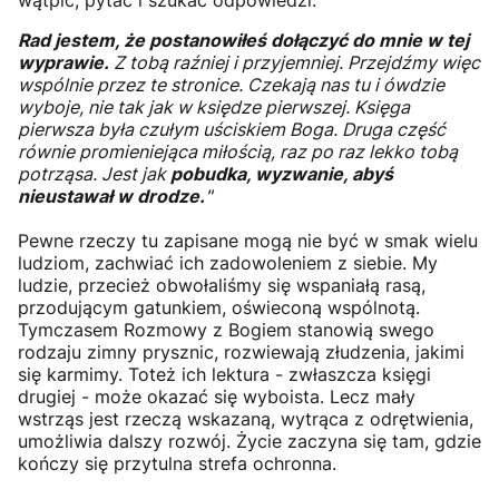
wątpić, pytać i szukać odpowiedzi.
Rad jestem, że postanowiłeś dołączyć do mnie w tej
wyprawie.
Z tobą raźniej i przyjemniej. Przejdźmy więc
wspólnie przez te stronice. Czekają nas tu i ówdzie
wyboje, nie tak jak w księdze pierwszej. Księga
pierwsza była czułym uściskiem Boga. Druga część
równie promieniejąca miłością, raz po raz lekko tobą
potrząsa. Jest jak
pobudka, wyzwanie, abyś
nieustawał w drodze.
"
Pewne rzeczy tu zapisane mogą nie być w smak wielu
ludziom, zachwiać ich zadowoleniem z siebie. My
ludzie, przecież obwołaliśmy się wspaniałą rasą,
przodującym gatunkiem, oświeconą wspólnotą.
Tymczasem Rozmowy z Bogiem stanowią swego
rodzaju zimny prysznic, rozwiewają złudzenia, jakimi
się karmimy. Toteż ich lektura - zwłaszcza księgi
drugiej - może okazać się wyboista. Lecz mały
wstrząs jest rzeczą wskazaną, wytrąca z odrętwienia,
umożliwia dalszy rozwój. Życie zaczyna się tam, gdzie
kończy się przytulna strefa ochronna.