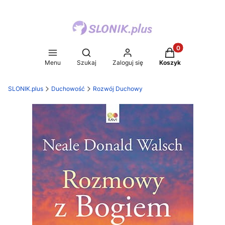
Produkty w koszy
Otwórz wyszukiwarkę
Menu
Szukaj
Zaloguj się
Koszyk
SLONIK.plus
Duchowość
Rozwój Duchowy