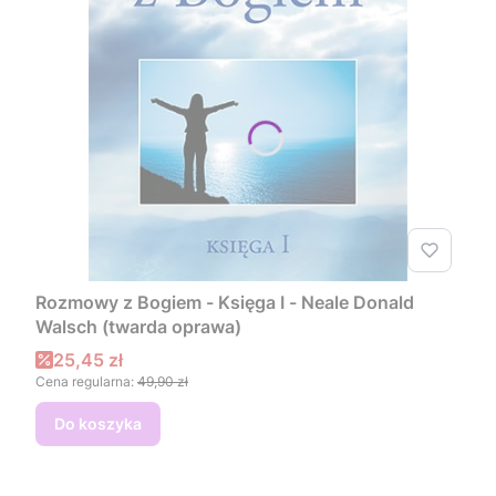
Rozmowy z Bogiem - Księga I - Neale Donald
Walsch (twarda oprawa)
Cena promocyjna
25,45 zł
Cena regularna:
49,90 zł
Do koszyka