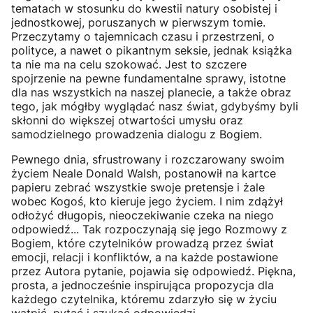
tematach w stosunku do kwestii natury osobistej i
jednostkowej, poruszanych w pierwszym tomie.
Przeczytamy o tajemnicach czasu i przestrzeni, o
polityce, a nawet o pikantnym seksie, jednak książka
ta nie ma na celu szokować. Jest to szczere
spojrzenie na pewne fundamentalne sprawy, istotne
dla nas wszystkich na naszej planecie, a także obraz
tego, jak mógłby wyglądać nasz świat, gdybyśmy byli
skłonni do większej otwartości umysłu oraz
samodzielnego prowadzenia dialogu z Bogiem.
Pewnego dnia, sfrustrowany i rozczarowany swoim
życiem Neale Donald Walsh, postanowił na kartce
papieru zebrać wszystkie swoje pretensje i żale
wobec Kogoś, kto kieruje jego życiem. I nim zdążył
odłożyć długopis, nieoczekiwanie czeka na niego
odpowiedź... Tak rozpoczynają się jego Rozmowy z
Bogiem, które czytelników prowadzą przez świat
emocji, relacji i konfliktów, a na każde postawione
przez Autora pytanie, pojawia się odpowiedź. Piękna,
prosta, a jednocześnie inspirująca propozycja dla
każdego czytelnika, któremu zdarzyło się w życiu