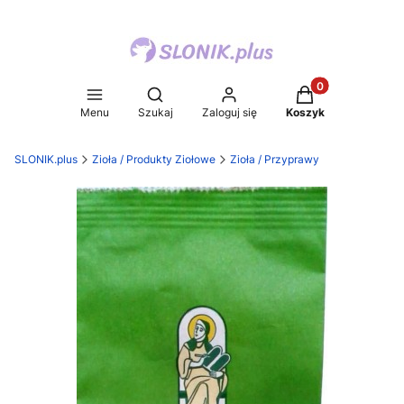
Produkty w koszy
Otwórz wyszukiwarkę
Menu
Szukaj
Zaloguj się
Koszyk
SLONIK.plus
Zioła / Produkty Ziołowe
Zioła / Przyprawy