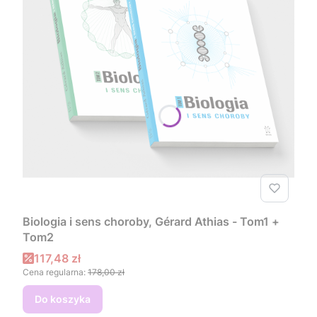
Biologia i sens choroby, Gérard Athias - Tom1 +
Tom2
Cena promocyjna
117,48 zł
Cena regularna:
178,00 zł
Do koszyka