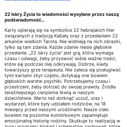
22 Iskry Życia to wiadomości wysyłane przez naszą
podświadomość…
Karty opierają się na symbolice 22 hebrajskich liter
związanych z tradycją Kabały oraz z przesłaniem 22
arkanów wielkich Tarota. Nie widnieją na nich obrazki,
tylko są tam zdania. Każde zdanie niesie głębokie
przesłanie. „22 iskry życia” jest grą, która wymaga
czasu i odwagi, żeby przyswoić sobie ważne treści,
które się podczas niej odkrywają. Dobrze, kiedy
towarzyszy grze terapeuta. Nie zaleca się posługiwać
tymi kartami zbyt często, dotykają one bowiem
głębokich warstw psychiki. Potrzebujemy czasu i
przestrzeni, żeby dotrzeć do swojej prawdy. Źródła
teraźniejszego cierpienia tkwią w naszym
dzieciństwie. Warto też dotknąć uczuć, uraz i
wydarzeń, które były udziałem rodziców, na 18
miesięcy przed naszymi urodzinami. Nasze ciało
bowiem na poziomie komórkowym zapamiętuje
emocjonalną historię rodziny. Skutkuje to realizacją w
życiu programu blokad i schematów zachowań, które