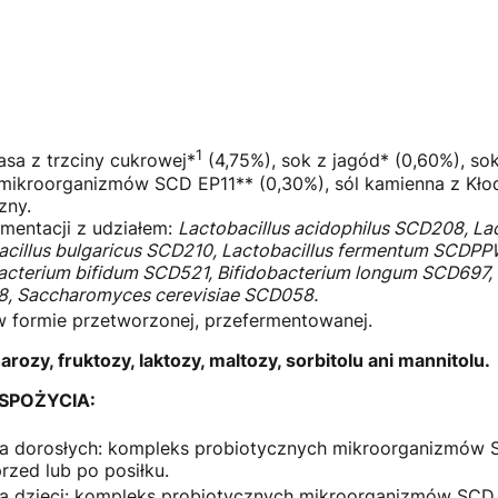
1
sa z trzciny cukrowej*
(4,75%), sok z jagód* (0,60%), sok
mikroorganizmów SCD EP11** (0,30%), sól kamienna z Kło
zny.
mentacji z udziałem:
Lactobacillus acidophilus SCD208, La
cillus bulgaricus SCD210, Lactobacillus fermentum SCDPPW,
bacterium bifidum SCD521, Bifidobacterium longum SCD697, 
8, Saccharomyces cerevisiae SCD058.
 formie przetworzonej, przefermentowanej.
arozy, fruktozy, laktozy, maltozy, sorbitolu ani mannitolu.
SPOŻYCIA:
.
 dla dorosłych: kompleks probiotycznych mikroorganizmów 
rzed lub po posiłku.
dla dzieci: kompleks probiotycznych mikroorganizmów SCD 