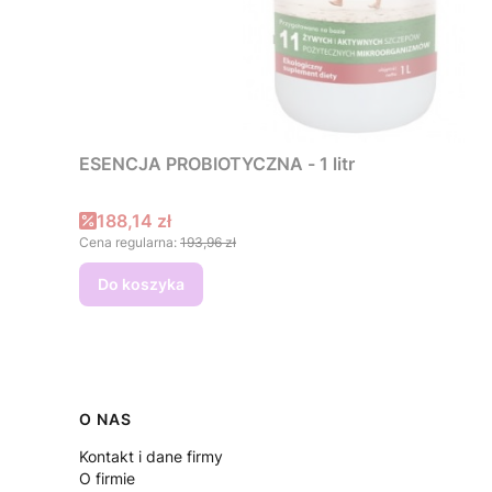
ESENCJA PROBIOTYCZNA - 1 litr
Cena promocyjna
188,14 zł
Cena regularna:
193,96 zł
Do koszyka
Linki w stopce
O NAS
Kontakt i dane firmy
O firmie