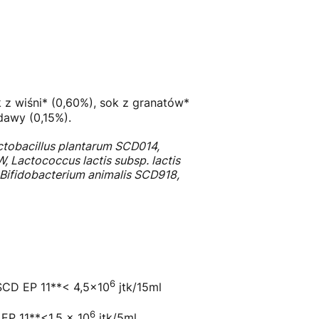
 z wiśni* (0,60%), sok z granatów*
dawy (0,15%).
ctobacillus plantarum SCD014,
 Lactococcus lactis subsp. lactis
Bifidobacterium animalis SCD918,
6
SCD EP 11**< 4,5x10
jtk/15ml
6
EP 11**<1,5 x 10
jtk/5ml