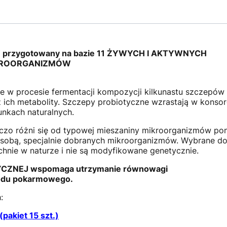
Y
przygotowany na bazie 11 ŻYWYCH I AKTYWNYCH
KROORGANIZMÓW
e w procesie fermentacji kompozycji kilkunastu szczepów
ich metabolity. Szczepy probiotyczne wzrastają w konsorc
nkach naturalnych.
czo różni się od typowej mieszaniny mikroorganizmów pon
e sobą, specjalnie dobranych mikroorganizmów. Wybrane d
nie w naturze i nie są modyfikowane genetycznie.
TYCZNEJ wspomaga utrzymanie równowagi
odu pokarmowego.
:
akiet 15 szt.)