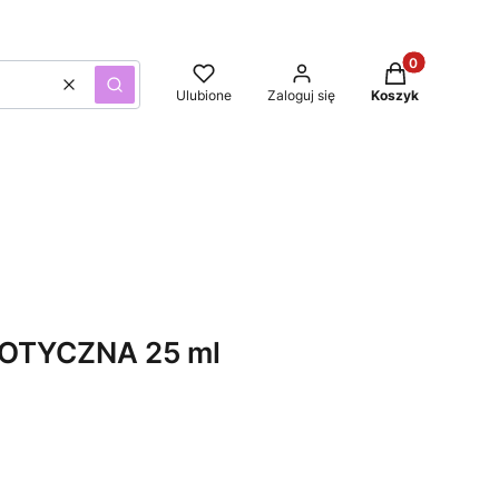
Produkty w kos
Wyczyść
Szukaj
Ulubione
Zaloguj się
Koszyk
OTYCZNA 25 ml