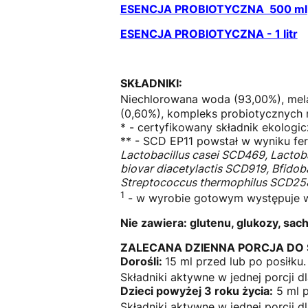
ESENCJA PROBIOTYCZNA 500 ml
ESENCJA PROBIOTYCZNA - 1 litr
SKŁADNIKI:
Niechlorowana woda (93,00%), mela
(0,60%), kompleks probiotycznych 
* - certyfikowany składnik ekologic
** - SCD EP11 powstał w wyniku fer
Lactobacillus casei SCD469, Lactoba
biovar diacetylactis SCD919, Bfido
Streptococcus thermophilus SCD25
1
- w wyrobie gotowym występuje w
Nie zawiera: glutenu, glukozy, sach
ZALECANA DZIENNA PORCJA DO 
Dorośli:
15 ml przed lub po posiłku
Składniki aktywne w jednej porcji
Dzieci powyżej 3 roku życia:
5 ml p
Składniki aktywne w jednej porcji 