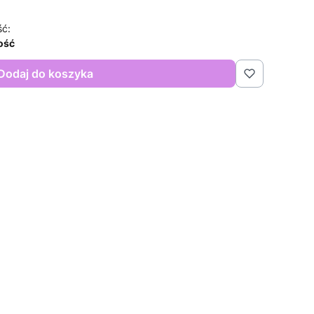
ść:
lość
Dodaj do koszyka