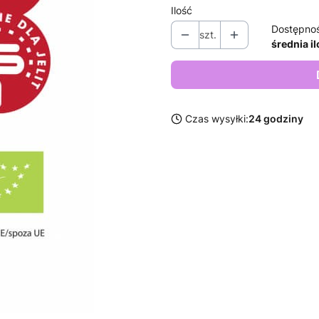
Ilość
Dostępno
szt.
średnia i
Czas wysyłki:
24 godziny