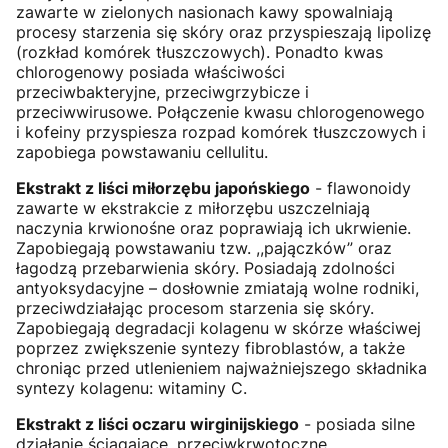
zawarte w zielonych nasionach kawy spowalniają
procesy starzenia się skóry oraz przyspieszają lipolizę
(rozkład komórek tłuszczowych). Ponadto kwas
chlorogenowy posiada właściwości
przeciwbakteryjne, przeciwgrzybicze i
przeciwwirusowe. Połączenie kwasu chlorogenowego
i kofeiny przyspiesza rozpad komórek tłuszczowych i
zapobiega powstawaniu cellulitu.
Ekstrakt z liści miłorzębu japońskiego
- flawonoidy
zawarte w ekstrakcie z miłorzębu uszczelniają
naczynia krwionośne oraz poprawiają ich ukrwienie.
Zapobiegają powstawaniu tzw. ,,pajączków” oraz
łagodzą przebarwienia skóry. Posiadają zdolności
antyoksydacyjne – dosłownie zmiatają wolne rodniki,
przeciwdziałając procesom starzenia się skóry.
Zapobiegają degradacji kolagenu w skórze właściwej
poprzez zwiększenie syntezy fibroblastów, a także
chroniąc przed utlenieniem najważniejszego składnika
syntezy kolagenu: witaminy C.
Ekstrakt z liści oczaru wirginijskiego
- posiada silne
działanie ściągające, przeciwkrwotoczne,