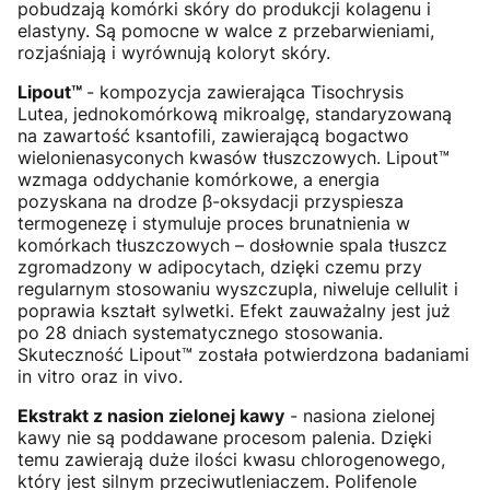
pobudzają komórki skóry do produkcji kolagenu i
elastyny. Są pomocne w walce z przebarwieniami,
rozjaśniają i wyrównują koloryt skóry.
Lipout™
- kompozycja zawierająca Tisochrysis
Lutea, jednokomórkową mikroalgę, standaryzowaną
na zawartość ksantofili, zawierającą bogactwo
wielonienasyconych kwasów tłuszczowych. Lipout™
wzmaga oddychanie komórkowe, a energia
pozyskana na drodze β-oksydacji przyspiesza
termogenezę i stymuluje proces brunatnienia w
komórkach tłuszczowych – dosłownie spala tłuszcz
zgromadzony w adipocytach, dzięki czemu przy
regularnym stosowaniu wyszczupla, niweluje cellulit i
poprawia kształt sylwetki. Efekt zauważalny jest już
po 28 dniach systematycznego stosowania.
Skuteczność Lipout™ została potwierdzona badaniami
in vitro oraz in vivo.
Ekstrakt z nasion zielonej kawy
- nasiona zielonej
kawy nie są poddawane procesom palenia. Dzięki
temu zawierają duże ilości kwasu chlorogenowego,
który jest silnym przeciwutleniaczem. Polifenole