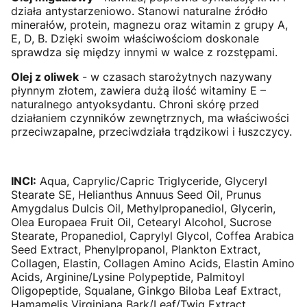
działa antystarzeniowo. Stanowi naturalne źródło
minerałów, protein, magnezu oraz witamin z grupy A,
E, D, B. Dzięki swoim właściwościom doskonale
sprawdza się między innymi w walce z rozstępami.
Olej z oliwek
- w czasach starożytnych nazywany
płynnym złotem, zawiera dużą ilość witaminy E –
naturalnego antyoksydantu. Chroni skórę przed
działaniem czynników zewnętrznych, ma właściwości
przeciwzapalne, przeciwdziała trądzikowi i łuszczycy.
INCI:
Aqua, Caprylic/Capric Triglyceride, Glyceryl
Stearate SE, Helianthus Annuus Seed Oil, Prunus
Amygdalus Dulcis Oil, Methylpropanediol, Glycerin,
Olea Europaea Fruit Oil, Cetearyl Alcohol, Sucrose
Stearate, Propanediol, Caprylyl Glycol, Coffea Arabica
Seed Extract, Phenylpropanol, Plankton Extract,
Collagen, Elastin, Collagen Amino Acids, Elastin Amino
Acids, Arginine/Lysine Polypeptide, Palmitoyl
Oligopeptide, Squalane, Ginkgo Biloba Leaf Extract,
Hamamelis Virginiana Bark/Leaf/Twig Extract,