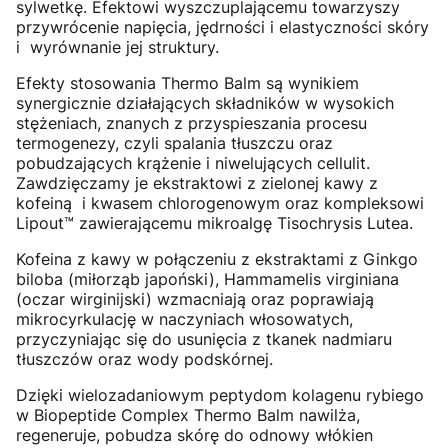
sylwetkę. Efektowi wyszczuplającemu towarzyszy
przywrócenie napięcia, jędrności i elastyczności skóry
i wyrównanie jej struktury.
Efekty stosowania Thermo Balm są wynikiem
synergicznie działających składników w wysokich
stężeniach, znanych z przyspieszania procesu
termogenezy, czyli spalania tłuszczu oraz
pobudzających krążenie i niwelujących cellulit.
Zawdzięczamy je ekstraktowi z zielonej kawy z
kofeiną i kwasem chlorogenowym oraz kompleksowi
Lipout™ zawierającemu mikroalgę Tisochrysis Lutea.
Kofeina z kawy w połączeniu z ekstraktami z Ginkgo
biloba (miłorząb japoński), Hammamelis virginiana
(oczar wirginijski) wzmacniają oraz poprawiają
mikrocyrkulację w naczyniach włosowatych,
przyczyniając się do usunięcia z tkanek nadmiaru
tłuszczów oraz wody podskórnej.
Dzięki wielozadaniowym peptydom kolagenu rybiego
w Biopeptide Complex Thermo Balm nawilża,
regeneruje, pobudza skórę do odnowy włókien