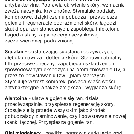
antybakteryjne. Poprawia ukrwienie skóry, wzmacnia i
zwęża naczynka krwionośne. Stymuluje podziały
komórkowe, dzięki czemu pobudza i przyspiesza
gojenie i regenerację podrażnionej skóry, łagodzi
skutki oparzeń słonecznych, zapobiega infekcjom.
Łagodzi stany zapalne cery naczynkowej,
zaczerwienionej, podrażnionej.
Squalan
- dostarczając substancji odżywczych,
głęboko nawilża i dotlenia skórę. Stanowi naturalny
filtr przeciwsłoneczny: zapobiega uszkodzeniom
spowodowanym ekspozycji na promieniowanie UV, a
przez to powstawaniu tzw. ,,plam starczych”.
Stymuluje wzrost komórek, posiada właściwości
antybakteryjne, a także zmiękcza i wygładza skórę.
Alantoina
- ułatwia gojenie się ran, działa
przeciwzapalnie, przyspiesza regenerację skóry.
Stosuje się ją przede wszystkim jako środek
pobudzający ziarninowanie, czyli powstawanie nowej
tkanki łącznej. Przyspiesza gojenie ran.
Olej migdałowy
- nawilża, poprawia cyrkulację krwi i