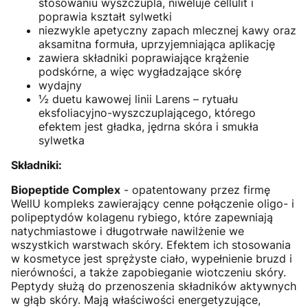
stosowaniu wyszczupla, niweluje cellulit i
poprawia kształt sylwetki
niezwykle apetyczny zapach mlecznej kawy oraz
aksamitna formuła, uprzyjemniająca aplikację
zawiera składniki poprawiające krążenie
podskórne, a więc wygładzające skórę
wydajny
½ duetu kawowej linii Larens – rytuału
eksfoliacyjno-wyszczuplającego, którego
efektem jest gładka, jędrna skóra i smukła
sylwetka
Składniki:
Biopeptide Complex
- opatentowany przez firmę
WellU kompleks zawierający cenne połączenie oligo- i
polipeptydów kolagenu rybiego, które zapewniają
natychmiastowe i długotrwałe nawilżenie we
wszystkich warstwach skóry. Efektem ich stosowania
w kosmetyce jest sprężyste ciało, wypełnienie bruzd i
nierówności, a także zapobieganie wiotczeniu skóry.
Peptydy służą do przenoszenia składników aktywnych
w głąb skóry. Mają właściwości energetyzujące,