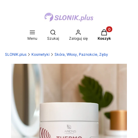
Produkty w koszy
Otwórz wyszukiwarkę
Menu
Szukaj
Zaloguj się
Koszyk
SLONIK.plus
Kosmetyki
Skóra, Włosy, Paznokcie, Zęby