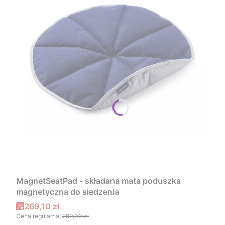
MagnetSeatPad - składana mata poduszka
magnetyczna do siedzenia
Cena promocyjna
269,10 zł
Cena regularna:
299,00 zł